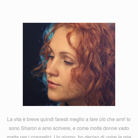
La vita è breve quindi faresti meglio a fare ciò che ami! Io
sono Sharon e amo scrivere, e come molte donne vado
matta per i cosmetici. Un giorno, ho deciso di unire le mie