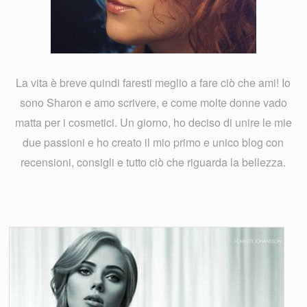
La vita è breve quindi faresti meglio a fare ciò che ami! Io
sono Sharon e amo scrivere, e come molte donne vado
matta per i cosmetici. Un giorno, ho deciso di unire le mie
due passioni e ho creato il mio primo e unico blog con
recensioni, consigli e tutto ciò che riguarda la bellezza.