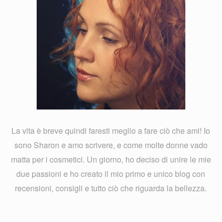
La vita è breve quindi faresti meglio a fare ciò che ami! Io
sono Sharon e amo scrivere, e come molte donne vado
matta per i cosmetici. Un giorno, ho deciso di unire le mie
due passioni e ho creato il mio primo e unico blog con
recensioni, consigli e tutto ciò che riguarda la bellezza.